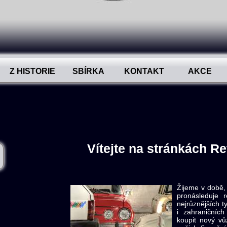
Z HISTORIE
SBÍRKA
KONTAKT
AKCE
Vítejte na stránkách R
Žijeme v době,
pronásleduje 
nejrůznějších 
i zahraničních
koupit nový vů