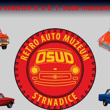
h svátcích 5. a 6. 7. bude muzeum