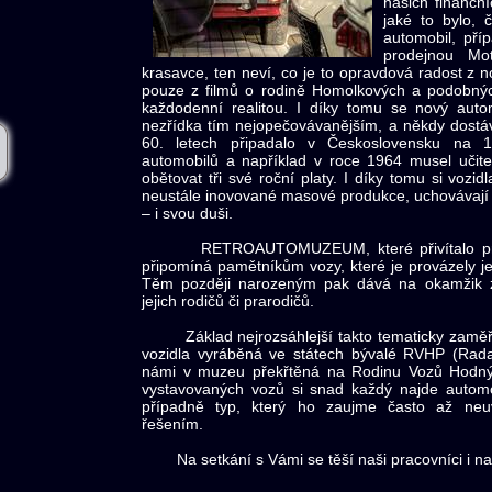
našich finančn
jaké to bylo, 
automobil, pří
prodejnou Mo
krasavce, ten neví, co je to opravdová radost z 
pouze z filmů o rodině Homolkových a podobných,
každodenní realitou. I díky tomu se nový autom
nezřídka tím nejopečovávanějším, a někdy dostáv
60. letech připadalo v Československu na 
automobilů a například v roce 1964 musel uči
obětovat tři své roční platy. I díky tomu si vozid
neustále inovované masové produkce, uchovávají s
– i svou duši.
RETROAUTOMUZEUM, které přivítalo první
připomíná pamětníkům vozy, které je provázely jejic
Těm později narozeným pak dává na okamžik zaku
jejich rodičů či prarodičů.
Základ nejrozsáhlejší takto tematicky zaměřen
vozidla vyráběná ve státech bývalé RVHP (Ra
námi v muzeu překřtěná na Rodinu Vozů Hodný
vystavovaných vozů si snad každý najde autom
případně typ, který ho zaujme často až neuv
řešením.
Na setkání s Vámi se těší naši pracovníci i na