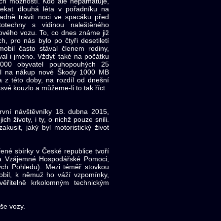
ích možností. Kdo ale nepamatuje,
čekat dlouhá léta v pořadníku na
padně trávit noci ve spacáku před
totechny s vidinou naleštěného
nového vozu. To, co dnes známe již
 pro nás bylo po čtyři desetiletí
obil často stával členem rodiny,
al i jméno. Vždyť také na počátku
1000 obyvatel pouhopouhých 25
tel na nákup nové Škody 1000 MB
la z této doby, na rozdíl od dnešní
vé kouzlo a můžeme-li to tak říct
 návštěvníky 18. dubna 2015,
h životy, i ty, o nichž pouze snili.
sit, jaký byl motoristický život
é sbírky v České republice tvoří
da Vzájemné Hospodářské Pomoci,
ch Pohledu). Mezi téměř stovkou
obil, k němuž ho váží vzpomínky,
ěřitelně krkolomným technickým
še vozy.