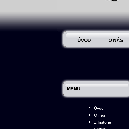
ÚVOD
O NÁS
MENU
Úvod
O nás
Z historie