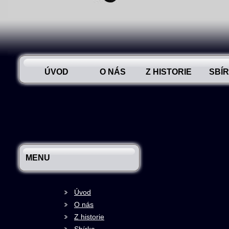
ÚVOD
O NÁS
Z HISTORIE
SBÍ
MENU
Úvod
O nás
Z historie